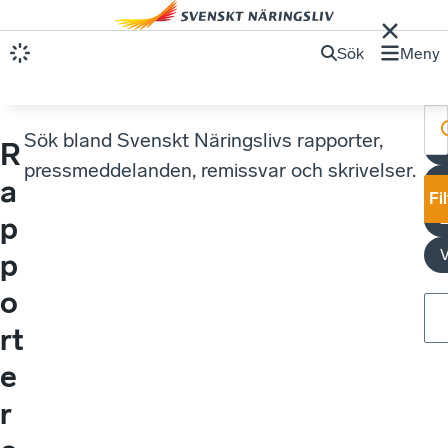
Sök
Meny
Sök bland Svenskt Näringslivs rapporter,
R
U
pressmeddelanden, remissvar och skrivelser.
a
Fi
p
V
p
o
rt
e
r