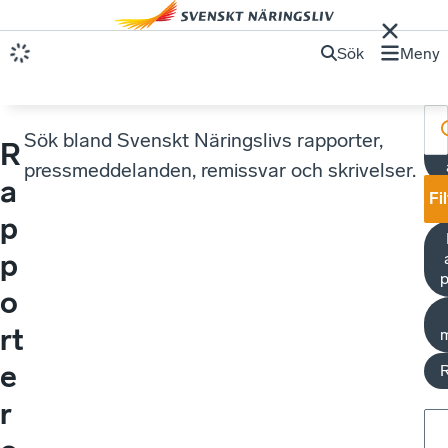
Sök
Meny
Sök bland Svenskt Näringslivs rapporter,
R
pressmeddelanden, remissvar och skrivelser.
a
Fi
p
p
p
o
rt
e
r