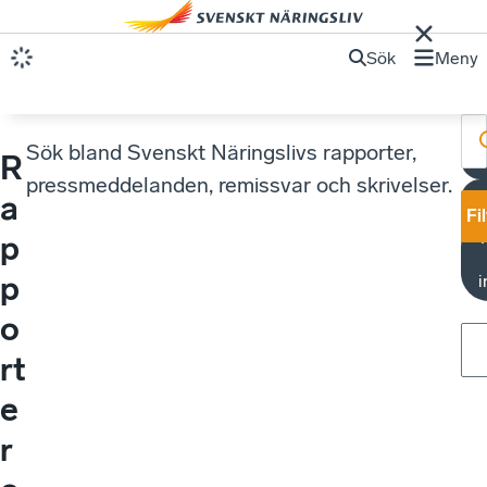
Sök
Meny
Sök bland Svenskt Näringslivs rapporter,
R
F
pressmeddelanden, remissvar och skrivelser.
a
Fi
p
p
i
o
rt
e
r