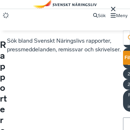
Sök
Meny
Sök bland Svenskt Näringslivs rapporter,
R
F
pressmeddelanden, remissvar och skrivelser.
a
Fi
p
p
o
rt
i
e
r