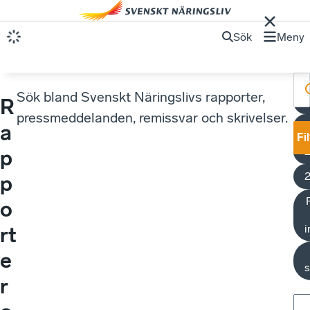
Sök
Meny
Sök bland Svenskt Näringslivs rapporter,
R
F
pressmeddelanden, remissvar och skrivelser.
a
Fi
p
p
o
i
rt
e
s
r