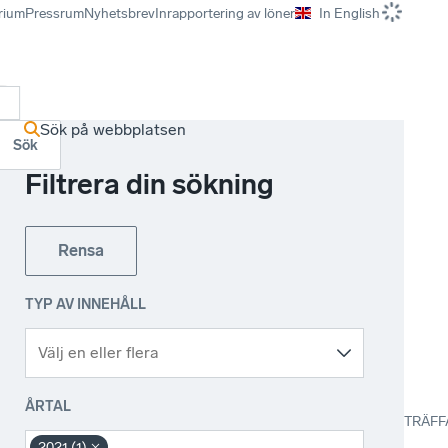
rium
Pressrum
Nyhetsbrev
Inrapportering av löner
In English
r
Sök på webbplatsen
Sök
Filtrera din sökning
Rensa
TYP AV INNEHÅLL
ÅRTAL
TRÄFF
2021 (1)