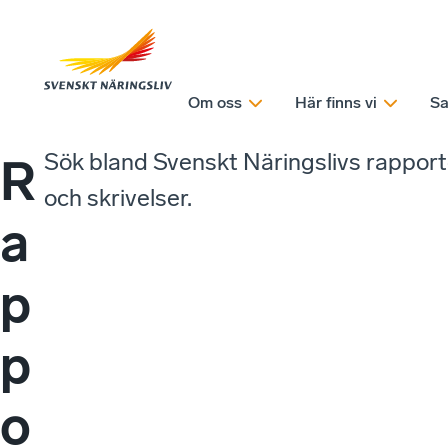
Om oss
Här finns vi
Sa
Sök bland Svenskt Näringslivs rappor
R
och skrivelser.
a
p
p
o