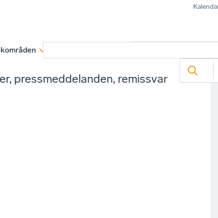
Kalenda
kområden
Medlemskap
Rapporter och remissva
ter, pressmeddelanden, remissvar