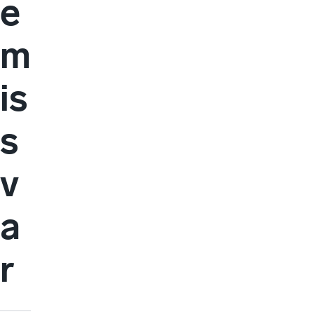
e
m
is
s
v
a
r