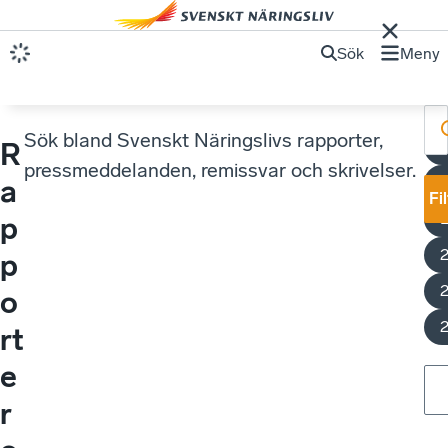
Sök
Meny
Sök bland Svenskt Näringslivs rapporter,
R
F
pressmeddelanden, remissvar och skrivelser.
a
Fi
p
p
o
rt
e
r