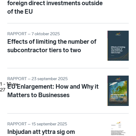
foreign direct investments outside
of the EU
RAPPORT – 7 oktober 2025
Effects of limiting the number of
subcontractor tiers to two
RAPPORT – 23 september 2025
1
-
10
av
EU Enlargement: How and Why it
27
Matters to Businesses
RAPPORT – 15 september 2025
Inbjudan att yttra sig om