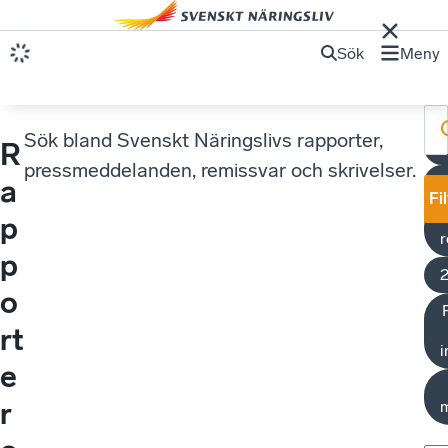
Sök
Meny
Sök bland Svenskt Näringslivs rapporter,
R
F
pressmeddelanden, remissvar och skrivelser.
I
a
Fi
p
r
p
o
rt
i
e
r