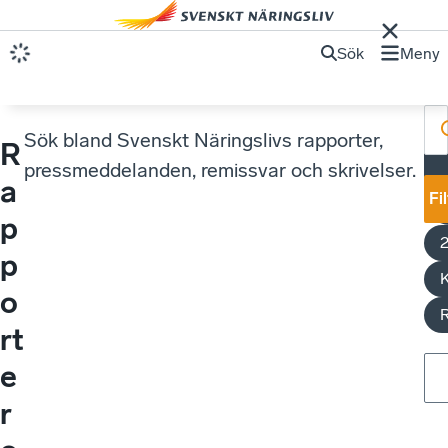
Sök
Meny
Sök bland Svenskt Näringslivs rapporter,
R
pressmeddelanden, remissvar och skrivelser.
a
h
Fi
t
p
p
K
o
rt
e
r