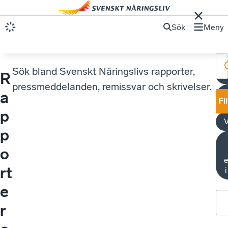
Sök
Meny
Sök bland Svenskt Näringslivs rapporter,
R
pressmeddelanden, remissvar och skrivelser.
N
a
Fi
p
V
p
o
e
rt
e
r