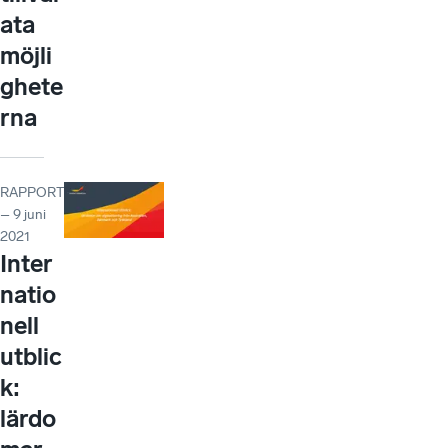
ata
möjli
ghete
rna
RAPPORT
– 9 juni
2021
Inter
natio
nell
utblic
k:
lärdo