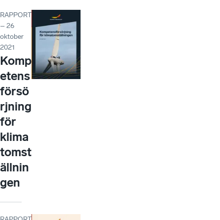
RAPPORT
– 26
oktober
2021
Komp
etens
försö
rjning
för
klima
tomst
ällnin
gen
RAPPORT