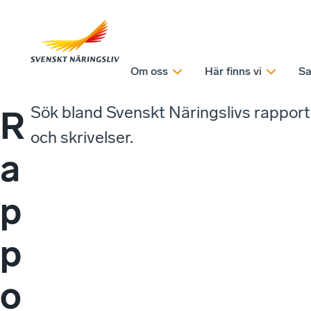
Om oss
Här finns vi
Sa
Sök bland Svenskt Näringslivs rappor
R
och skrivelser.
a
p
p
o