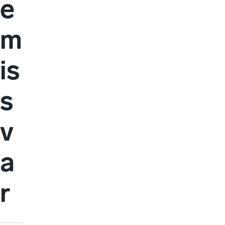
e
m
is
s
v
a
r