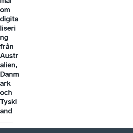
mar
om
digita
liseri
ng
från
Austr
alien,
Danm
ark
och
Tyskl
and