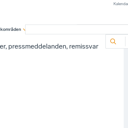
Kalenda
kområden
Medlemskap
Rapporter och remissva
ter, pressmeddelanden, remissvar