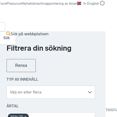
rium
Pressrum
Nyhetsbrev
Inrapportering av löner
In English
r
Sök på webbplatsen
Sök
Filtrera din sökning
Rensa
TYP AV INNEHÅLL
ÅRTAL
TRÄFF
2021 (3)