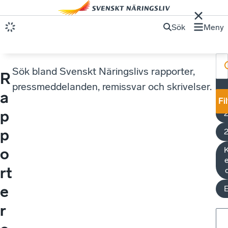
Sök
Meny
Sök bland Svenskt Näringslivs rapporter,
R
E
pressmeddelanden, remissvar och skrivelser.
a
Fi
p
p
o
K
e
rt
e
r