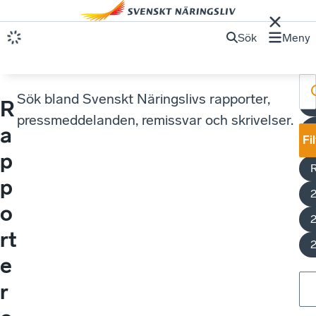
Sök
Meny
Sök bland Svenskt Näringslivs rapporter,
R
I
pressmeddelanden, remissvar och skrivelser.
a
Fi
p
p
o
rt
e
r