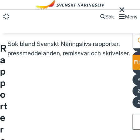
Sök
Meny
Sök bland Svenskt Näringslivs rapporter,
R
K
pressmeddelanden, remissvar och skrivelser.
E
a
Fi
k
p
K
p
o
rt
e
r