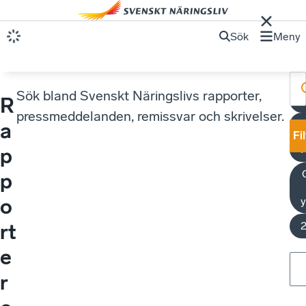
Sök
Meny
Sök bland Svenskt Näringslivs rapporter,
R
pressmeddelanden, remissvar och skrivelser.
U
a
Fi
p
p
o
y
rt
e
r