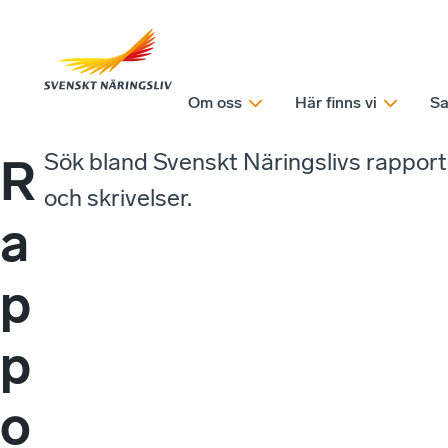
Om oss
Här finns vi
Sa
Sök bland Svenskt Näringslivs rappor
R
och skrivelser.
a
p
p
o