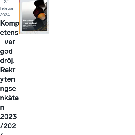
– 22
februari
2024
Komp
etens
- var
god
dröj.
Rekr
yteri
ngse
nkäte
n
2023
/202