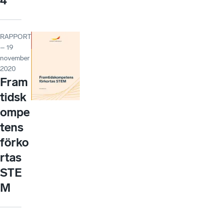
4
RAPPORT
– 19
november
2020
Fram
tidsk
ompe
tens
förko
rtas
STE
M