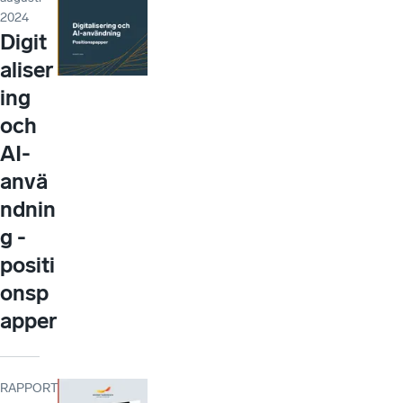
2024
Digit
aliser
ing
och
AI-
anvä
ndnin
g -
positi
onsp
apper
RAPPORT