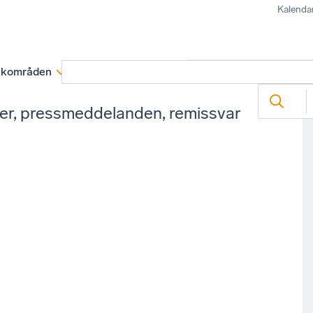
Kalenda
kområden
Medlemskap
Rapporter och remissva
ter, pressmeddelanden, remissvar