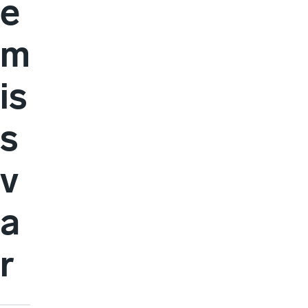
e
m
is
s
v
a
r