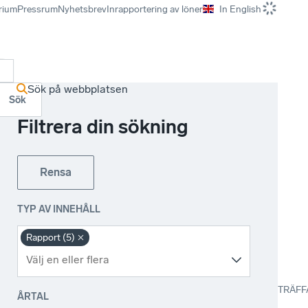
rium
Pressrum
Nyhetsbrev
Inrapportering av löner
In English
r
Sök på webbplatsen
Sök
Filtrera din sökning
Rensa
TYP AV INNEHÅLL
Rapport (5)
TRÄFF
ÅRTAL