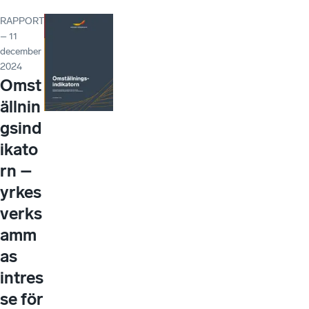
RAPPORT
– 11
december
2024
Omst
ällnin
gsind
ikato
rn –
yrkes
verks
amm
as
intres
se för