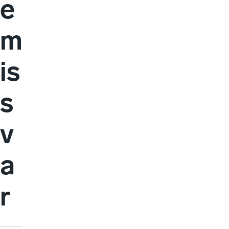
e
m
is
s
v
a
r