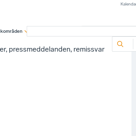
Kalenda
kområden
Medlemskap
Rapporter och remissva
ter, pressmeddelanden, remissvar