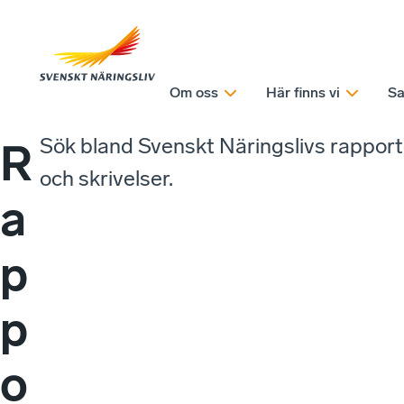
Om oss
Här finns vi
Sa
Sök bland Svenskt Näringslivs rappor
R
och skrivelser.
a
p
p
o