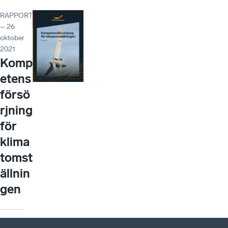
RAPPORT
– 26
oktober
2021
Komp
etens
försö
rjning
för
klima
tomst
ällnin
gen