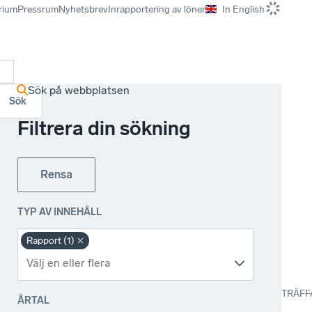
rium
Pressrum
Nyhetsbrev
Inrapportering av löner
In English
r
Sök på webbplatsen
Sök
Filtrera din sökning
Rensa
TYP AV INNEHÅLL
Rapport (1)
TRÄFF
ÅRTAL