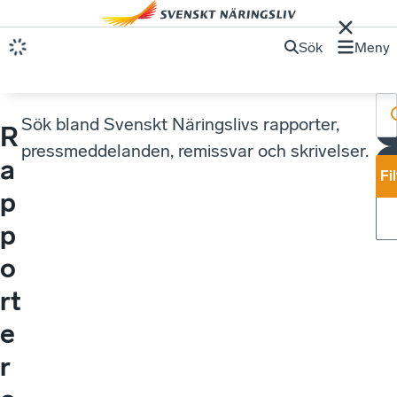
Sök
Meny
Sök bland Svenskt Näringslivs rapporter,
R
pressmeddelanden, remissvar och skrivelser.
a
Fi
p
p
o
rt
e
r