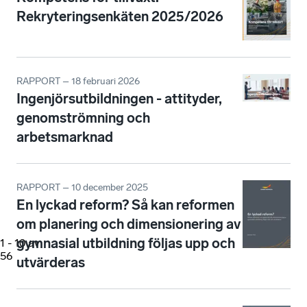
Rekryteringsenkäten 2025/2026
RAPPORT – 18 februari 2026
Ingenjörsutbildningen - attityder,
genomströmning och
arbetsmarknad
RAPPORT – 10 december 2025
En lyckad reform? Så kan reformen
om planering och dimensionering av
gymnasial utbildning följas upp och
1
-
10
av
56
utvärderas