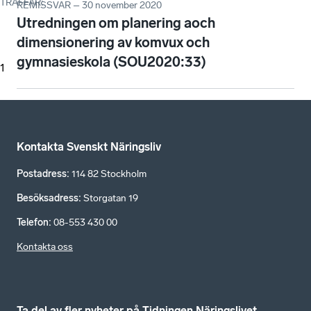
TRÄFFAR
:
REMISSVAR – 30 november 2020
Utredningen om planering aoch
dimensionering av komvux och
gymnasieskola (SOU2020:33)
1
Kontakta Svenskt Näringsliv
Postadress
:
114 82 Stockholm
Besöksadress
:
Storgatan 19
Telefon
:
08-553 430 00
Kontakta oss
Ta del av fler nyheter på Tidningen Näringslivet