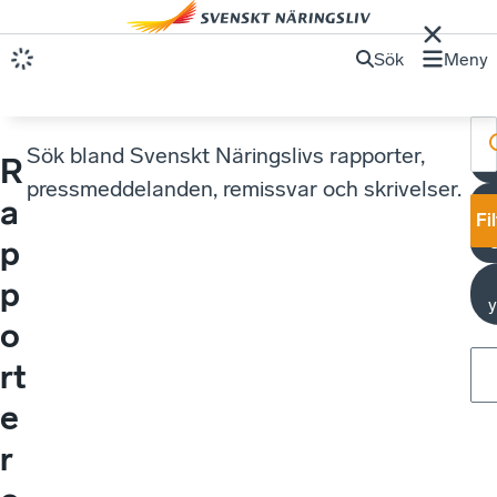
Sök
Meny
Sök bland Svenskt Näringslivs rapporter,
R
pressmeddelanden, remissvar och skrivelser.
a
Fi
p
p
y
o
rt
e
r