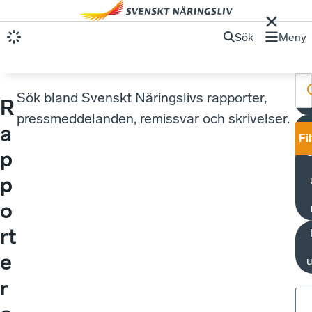
Sök
Meny
Sök bland Svenskt Näringslivs rapporter,
R
pressmeddelanden, remissvar och skrivelser.
a
Fi
p
p
o
rt
e
u
r