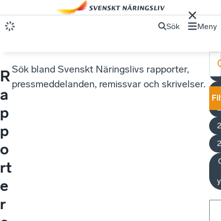
Sök
Meny
Sök bland Svenskt Näringslivs rapporter,
R
pressmeddelanden, remissvar och skrivelser.
U
a
Fi
p
p
o
rt
y
e
r