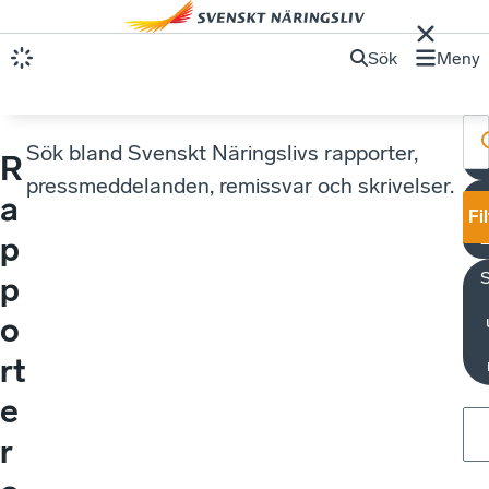
Sök
Meny
Sök bland Svenskt Näringslivs rapporter,
R
pressmeddelanden, remissvar och skrivelser.
a
Fi
p
p
o
rt
e
r