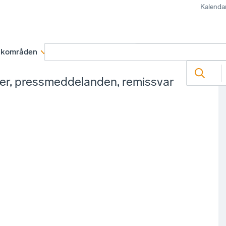
Kalenda
kområden
Medlemskap
Rapporter och remissva
ter, pressmeddelanden, remissvar