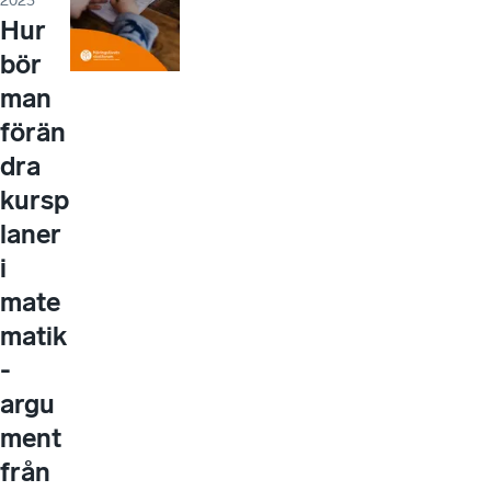
2023
Hur
bör
man
förän
dra
kursp
laner
i
mate
matik
-
argu
ment
från