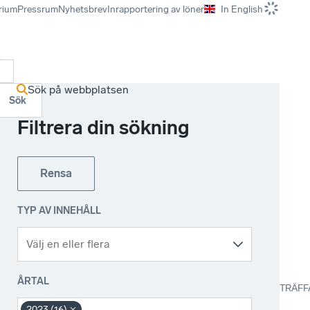
rium
Pressrum
Nyhetsbrev
Inrapportering av löner
In English
r
Sök på webbplatsen
Sök
Filtrera din sökning
Rensa
TYP AV INNEHÅLL
ÅRTAL
TRÄFF
2023 (16)