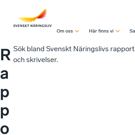
Om oss
Här finns vi
Sa
Sök bland Svenskt Näringslivs rappor
R
och skrivelser.
a
p
p
o