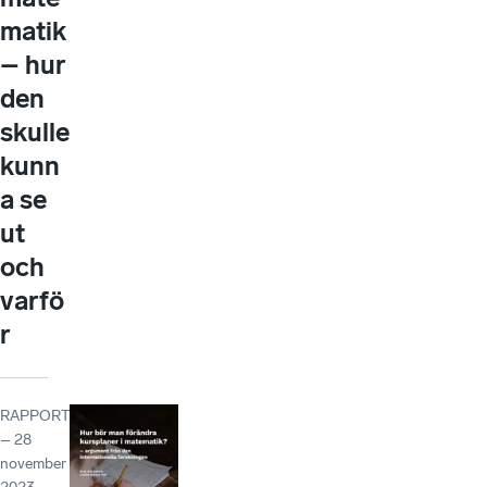
matik
– hur
den
skulle
kunn
a se
ut
och
varfö
r
RAPPORT
– 28
november