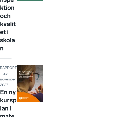
ktion
och
kvalit
et i
skola
n
RAPPORT
– 28
november
2023
En ny
kursp
lan i
mate