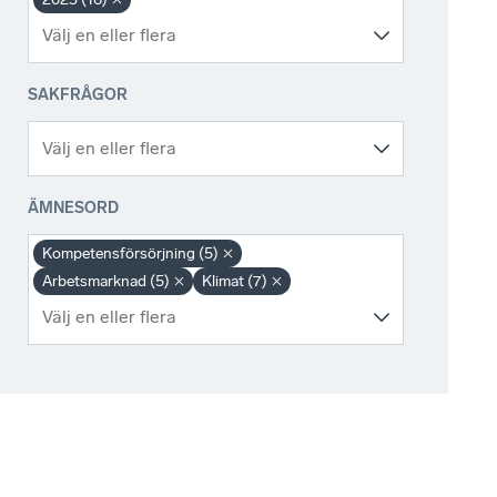
SAKFRÅGOR
ÄMNESORD
Kompetensförsörjning (5)
Arbetsmarknad (5)
Klimat (7)