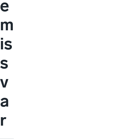
e
m
is
s
v
a
r