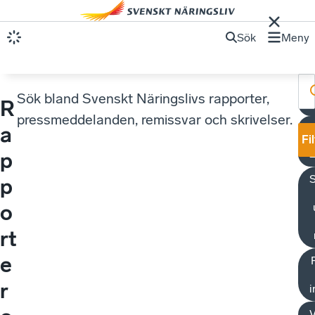
Sök
Meny
Sök bland Svenskt Näringslivs rapporter,
R
pressmeddelanden, remissvar och skrivelser.
a
Fi
p
p
o
rt
e
r
i
V