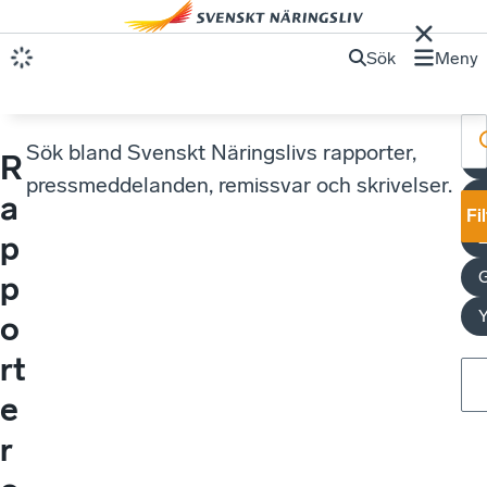
Sök
Meny
Sök bland Svenskt Näringslivs rapporter,
R
pressmeddelanden, remissvar och skrivelser.
U
a
Fi
p
p
o
rt
e
r