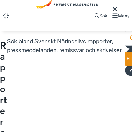
Sök
Meny
Sök bland Svenskt Näringslivs rapporter,
R
pressmeddelanden, remissvar och skrivelser.
a
Fi
p
p
o
rt
e
r