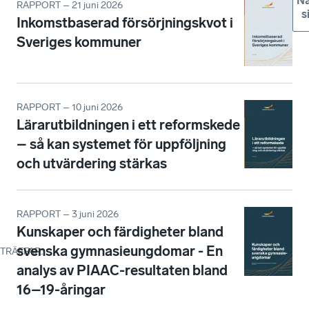
Nä
RAPPORT – 21 juni 2026
s
Inkomstbaserad försörjningskvot i
Sveriges kommuner
RAPPORT – 10 juni 2026
Lärarutbildningen i ett reformskede
– så kan systemet för uppföljning
och utvärdering stärkas
RAPPORT – 3 juni 2026
Kunskaper och färdigheter bland
svenska gymnasieungdomar - En
TRÄFFAR
:
analys av PIAAC-resultaten bland
16–19-åringar