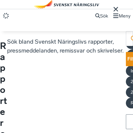
Sök
Meny
Sök bland Svenskt Näringslivs rapporter,
R
pressmeddelanden, remissvar och skrivelser.
a
Fi
p
I
p
o
rt
e
r