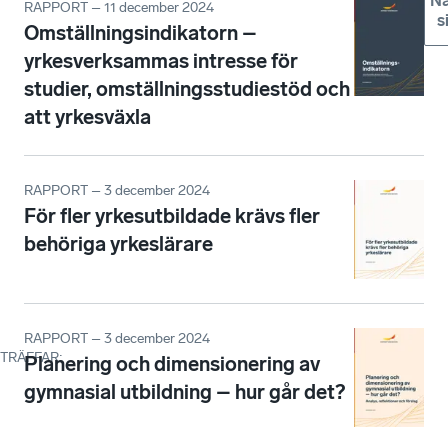
Nä
RAPPORT – 11 december 2024
s
Omställningsindikatorn –
yrkesverksammas intresse för
studier, omställningsstudiestöd och
att yrkesväxla
RAPPORT – 3 december 2024
För fler yrkesutbildade krävs fler
behöriga yrkeslärare
RAPPORT – 3 december 2024
TRÄFFAR
:
Planering och dimensionering av
gymnasial utbildning – hur går det?