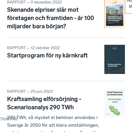
Nä
RAPPORT – 9 december 2022
s
Skenande elpriser slår mot
företagen och framtiden - är 100
miljarder bara början?
RAPPORT – 12 oktober 2022
Startprogram för ny kärnkraft
RAPPORT – 29 juni 2022
Kraftsamling elförsörjning -
Scenarioanalys 290 TWh
290 TWh, så mycket el behöver användas i
TRÄFFAR
:
Sverige år 2050 för att klara omställningen,