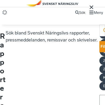
Sök
Meny
Sök bland Svenskt Näringslivs rapporter,
R
pressmeddelanden, remissvar och skrivelser.
E
a
Fi
p
p
o
K
rt
e
r