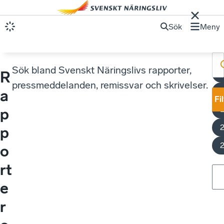
Sök
Meny
Sök bland Svenskt Näringslivs rapporter,
R
pressmeddelanden, remissvar och skrivelser.
a
Fi
E
p
p
o
rt
e
r