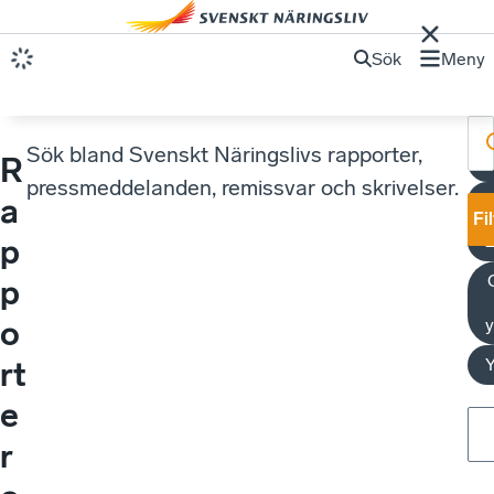
Sök
Meny
Sök bland Svenskt Näringslivs rapporter,
R
pressmeddelanden, remissvar och skrivelser.
a
Fi
p
p
o
y
rt
e
r