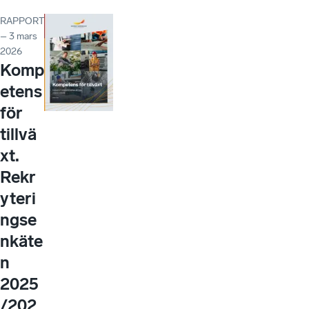
RAPPORT
– 3 mars
2026
Komp
etens
för
tillvä
xt.
Rekr
yteri
ngse
nkäte
n
2025
/202