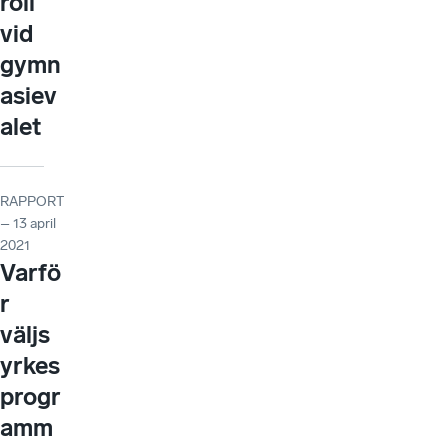
roll
vid
gymn
asiev
alet
RAPPORT
– 13 april
2021
Varfö
r
väljs
yrkes
progr
amm