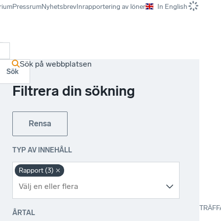
rium
Pressrum
Nyhetsbrev
Inrapportering av löner
In English
r
Sök på webbplatsen
Sök
Filtrera din sökning
Rensa
TYP AV INNEHÅLL
Rapport (3)
TRÄFF
ÅRTAL