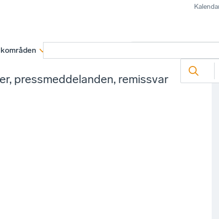
Kalenda
kområden
Medlemskap
Rapporter och remissva
ter, pressmeddelanden, remissvar