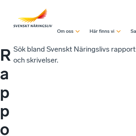
Om oss
Här finns vi
Sa
Sök bland Svenskt Näringslivs rappor
R
och skrivelser.
a
p
p
o