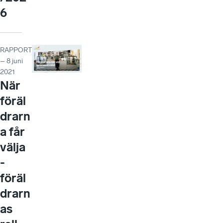
6
RAPPORT
– 8 juni
2021
När
föräl
drarn
a får
välja
-
föräl
drarn
as