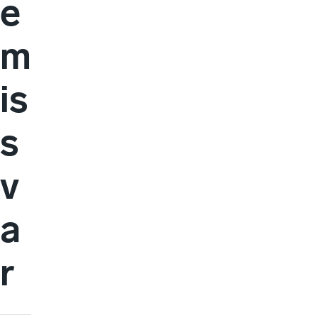
e
m
is
s
v
a
r