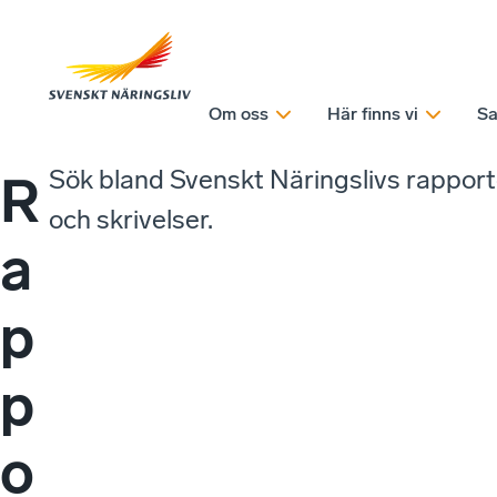
Om oss
Här finns vi
Sa
Sök bland Svenskt Näringslivs rappor
R
och skrivelser.
a
p
p
o