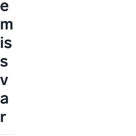
e
m
is
s
v
a
r