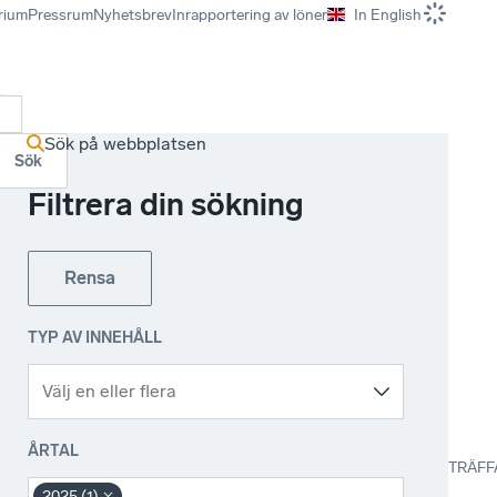
rium
Pressrum
Nyhetsbrev
Inrapportering av löner
In English
r
Sök på webbplatsen
Sök
Filtrera din sökning
Rensa
TYP AV INNEHÅLL
ÅRTAL
TRÄFF
2025 (1)