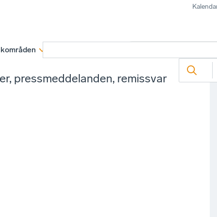
Kalenda
kområden
Medlemskap
Rapporter och remissva
ter, pressmeddelanden, remissvar