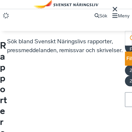
Sök
Meny
Sök bland Svenskt Näringslivs rapporter,
R
F
pressmeddelanden, remissvar och skrivelser.
a
Fi
p
p
o
rt
e
r