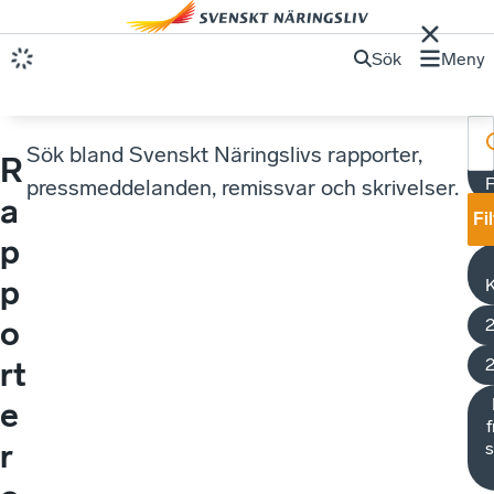
Sök
Meny
Sök bland Svenskt Näringslivs rapporter,
R
F
pressmeddelanden, remissvar och skrivelser.
a
Fi
K
p
p
o
rt
e
f
r
s