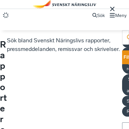
Sök
Meny
Sök bland Svenskt Näringslivs rapporter,
R
M
pressmeddelanden, remissvar och skrivelser.
S
a
Fi
p
r
p
o
a
rt
S
e
r