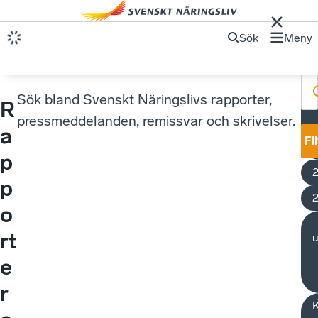
Sök
Meny
Sök bland Svenskt Näringslivs rapporter,
R
pressmeddelanden, remissvar och skrivelser.
a
h
Fi
t
p
p
o
rt
u
e
r
K