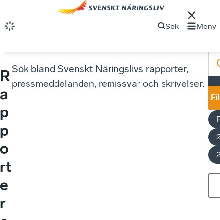
Sök
Meny
Sök bland Svenskt Näringslivs rapporter,
R
pressmeddelanden, remissvar och skrivelser.
a
h
Fi
t
p
F
p
o
rt
e
r