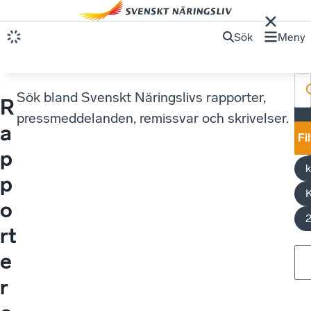
Sök
Meny
Sök bland Svenskt Näringslivs rapporter,
R
pressmeddelanden, remissvar och skrivelser.
a
h
Fi
t
p
k
p
K
o
rt
e
r