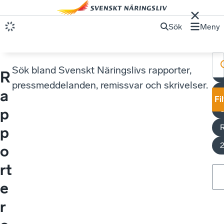
Sök
Meny
Sök bland Svenskt Näringslivs rapporter,
R
M
pressmeddelanden, remissvar och skrivelser.
S
a
Fi
S
p
p
o
rt
e
r