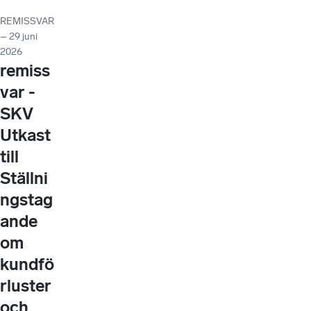
REMISSVAR
– 29 juni
2026
remiss
var -
SKV
Utkast
till
Ställni
ngstag
ande
om
kundfö
rluster
och