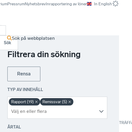
rium
Pressrum
Nyhetsbrev
Inrapportering av löner
In English
r
Sök på webbplatsen
Sök
Filtrera din sökning
Rensa
TYP AV INNEHÅLL
Rapport (19)
Remissvar (5)
TRÄFF
ÅRTAL