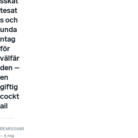
sskat
tesat
s och
unda
ntag
för
välfär
den –
en
giftig
cockt
ail
REMISSVAR
– 6 maj