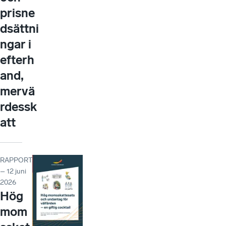
prisne
dsättni
ngar i
efterh
and,
mervä
rdessk
att
RAPPORT
– 12 juni
2026
Hög
mom