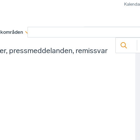
Kalenda
kområden
Medlemskap
Rapporter och remissva
ter, pressmeddelanden, remissvar