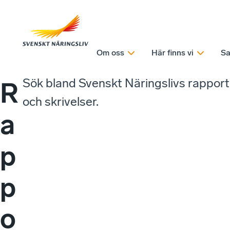
Om oss
Här finns vi
Sa
Sök bland Svenskt Näringslivs rappor
R
och skrivelser.
a
p
p
o