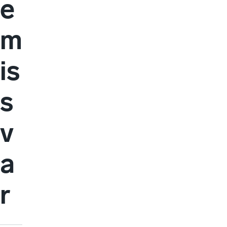
e
m
is
s
v
a
r