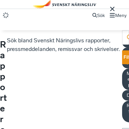
Sök
Meny
Sök bland Svenskt Näringslivs rapporter,
R
pressmeddelanden, remissvar och skrivelser.
R
a
Fi
p
M
p
o
rt
e
r