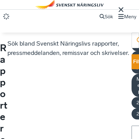
Sök
Meny
Sök bland Svenskt Näringslivs rapporter,
R
pressmeddelanden, remissvar och skrivelser.
R
a
Fi
p
M
p
o
rt
e
r