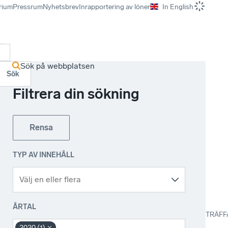
rium
Pressrum
Nyhetsbrev
Inrapportering av löner
In English
r
Sök på webbplatsen
Sök
Filtrera din sökning
Rensa
TYP AV INNEHÅLL
ÅRTAL
TRÄFF
2020 (1)