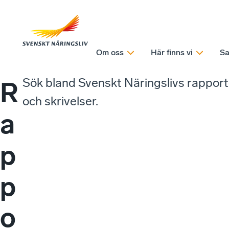
Om oss
Här finns vi
Sa
Sök bland Svenskt Näringslivs rappor
R
och skrivelser.
a
p
p
o