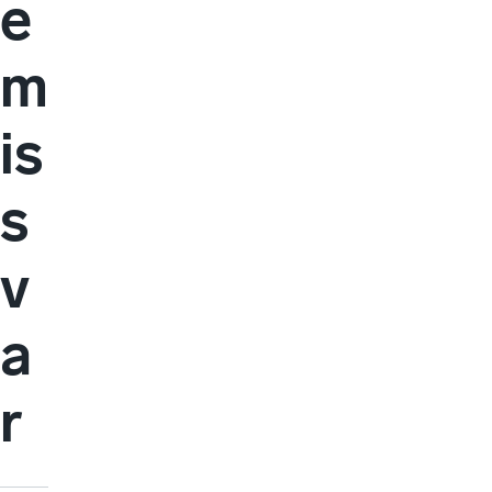
e
m
is
s
v
a
r