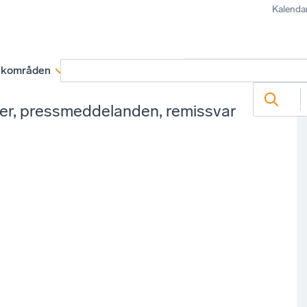
Kalenda
kområden
Medlemskap
Rapporter och remissva
ter, pressmeddelanden, remissvar