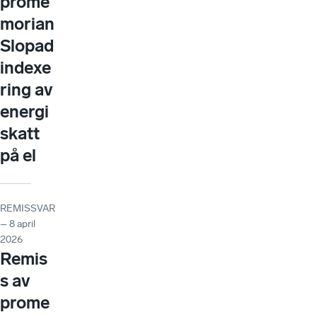
prome
morian
Slopad
indexe
ring av
energi
skatt
på el
REMISSVAR
– 8 april
2026
Remis
s av
prome