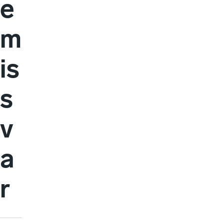
e
m
is
s
v
a
r