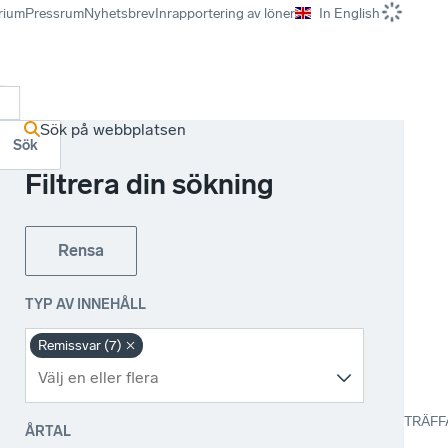
rium
Pressrum
Nyhetsbrev
Inrapportering av löner
In English
r
Sök på webbplatsen
Sök
Filtrera din sökning
Rensa
TYP AV INNEHÅLL
Remissvar (7)
TRÄFF
ÅRTAL