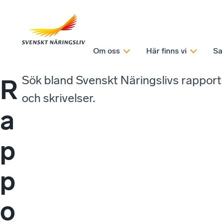
Om oss
Här finns vi
Sa
Sök bland Svenskt Näringslivs rappor
R
och skrivelser.
a
p
p
o