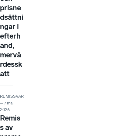
prisne
dsättni
ngar i
efterh
and,
mervä
rdessk
att
REMISSVAR
– 7 maj
2026
Remis
s av