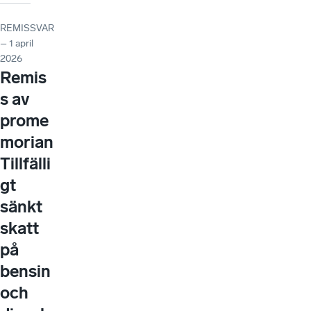
REMISSVAR
– 1 april
2026
Remis
s av
prome
morian
Tillfälli
gt
sänkt
skatt
på
bensin
och