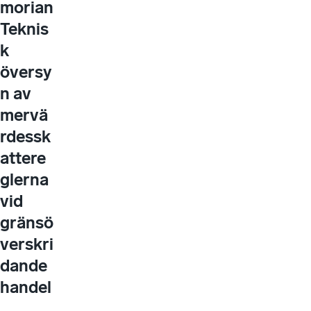
morian
Teknis
k
översy
n av
mervä
rdessk
attere
glerna
vid
gränsö
verskri
dande
handel