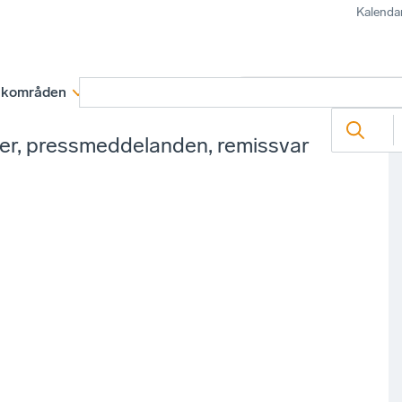
Kalenda
kområden
Medlemskap
Rapporter och remissva
ter, pressmeddelanden, remissvar