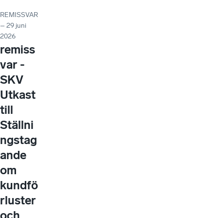
REMISSVAR
– 29 juni
2026
remiss
var -
SKV
Utkast
till
Ställni
ngstag
ande
om
kundfö
rluster
och