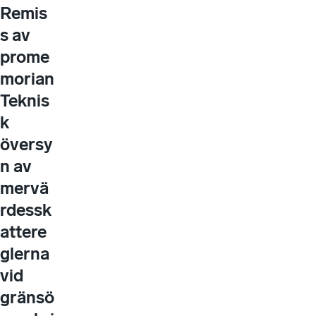
Remis
s av
prome
morian
Teknis
k
översy
n av
mervä
rdessk
attere
glerna
vid
gränsö