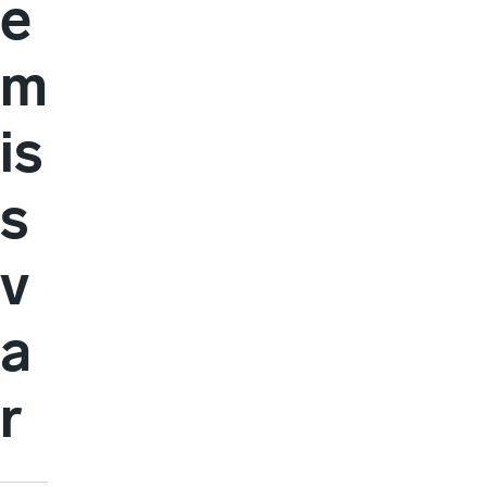
e
m
is
s
v
a
r