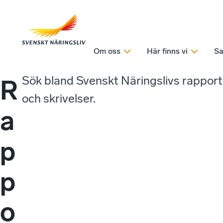
Om oss
Här finns vi
Sa
Sök bland Svenskt Näringslivs rappor
R
och skrivelser.
a
p
p
o