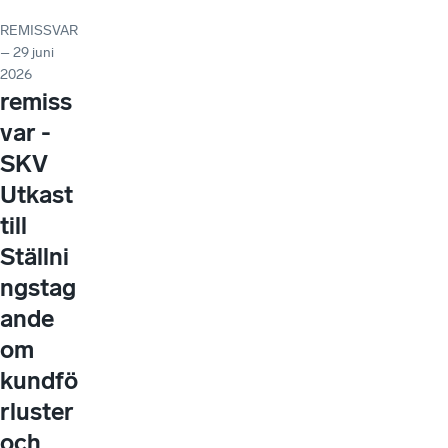
REMISSVAR
– 29 juni
2026
remiss
var -
SKV
Utkast
till
Ställni
ngstag
ande
om
kundfö
rluster
och