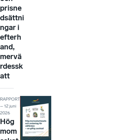
prisne
dsättni
ngar i
efterh
and,
mervä
rdessk
att
RAPPORT
– 12 juni
2026
Hög
mom