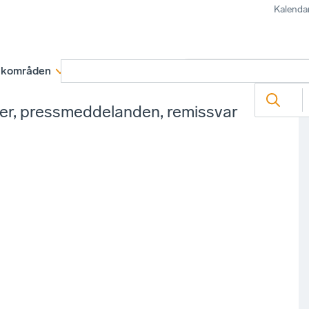
Kalenda
kområden
Medlemskap
Rapporter och remissva
ter, pressmeddelanden, remissvar