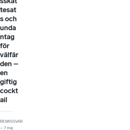
sskat
tesat
s och
unda
ntag
för
välfär
den –
en
giftig
cockt
ail
REMISSVAR
– 7 maj