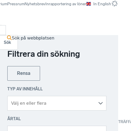
rium
Pressrum
Nyhetsbrev
Inrapportering av löner
In English
r
Sök på webbplatsen
Sök
Filtrera din sökning
Rensa
TYP AV INNEHÅLL
ÅRTAL
TRÄFF