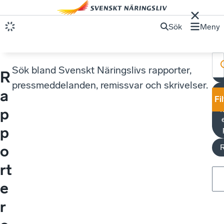
Sök
Meny
Sök bland Svenskt Näringslivs rapporter,
R
pressmeddelanden, remissvar och skrivelser.
a
Fi
M
p
p
o
R
rt
e
r