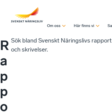
Om oss
Här finns vi
Sa
Sök bland Svenskt Näringslivs rappor
R
och skrivelser.
a
p
p
o