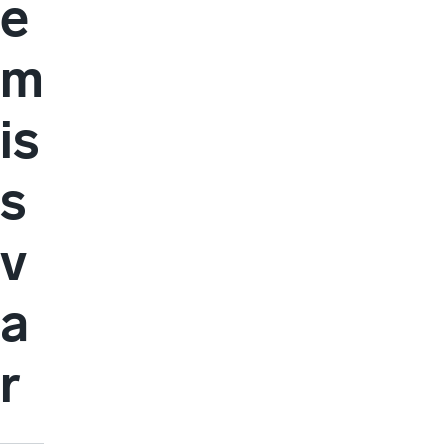
e
m
is
s
v
a
r