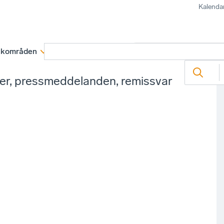
Kalenda
kområden
Medlemskap
Rapporter och remissva
ter, pressmeddelanden, remissvar