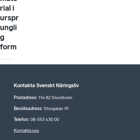
rial i
urspr
ungli
g
form
Kontakta Svenskt Näringsliv
Postadress
:
114 82 Stockholm
Besöksadress
:
Storgatan 19
Telefon
:
08-553 430 00
Kontakta oss