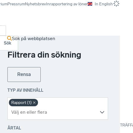
rium
Pressrum
Nyhetsbrev
Inrapportering av löner
In English
r
Sök på webbplatsen
Sök
Filtrera din sökning
Rensa
TYP AV INNEHÅLL
Rapport (1)
TRÄFF
ÅRTAL