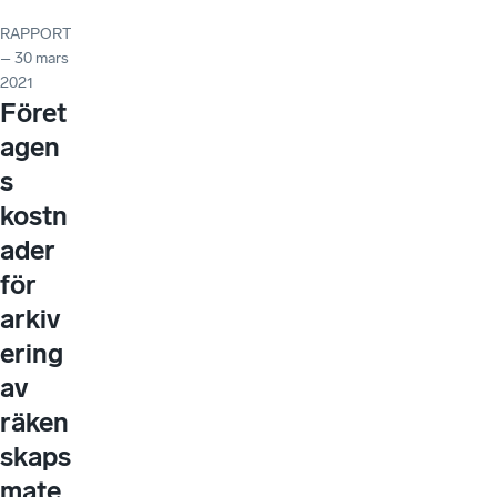
RAPPORT
– 30 mars
2021
Föret
agen
s
kostn
ader
för
arkiv
ering
av
räken
skaps
mate