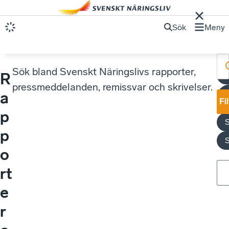
Sök
Meny
Sök bland Svenskt Näringslivs rapporter,
R
pressmeddelanden, remissvar och skrivelser.
a
Fi
p
S
p
S
o
rt
e
r