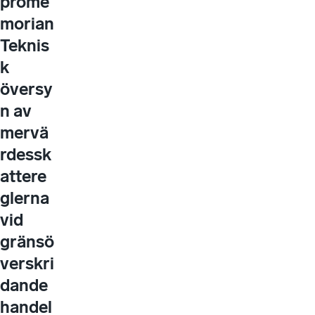
prome
morian
Teknis
k
översy
n av
mervä
rdessk
attere
glerna
vid
gränsö
verskri
dande
handel