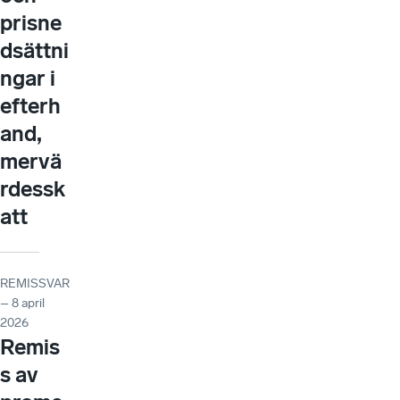
prisne
dsättni
ngar i
efterh
and,
mervä
rdessk
att
REMISSVAR
– 8 april
2026
Remis
s av