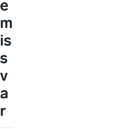
e
m
is
s
v
a
r