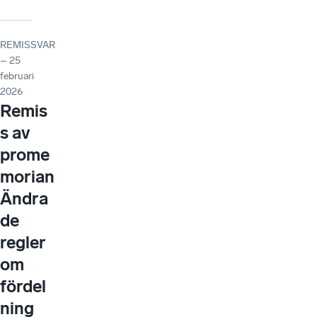
REMISSVAR
– 25
februari
2026
Remis
s av
prome
morian
Ändra
de
regler
om
fördel
ning