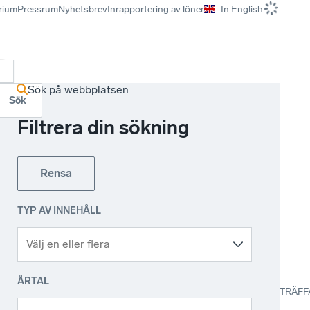
rium
Pressrum
Nyhetsbrev
Inrapportering av löner
In English
r
Sök på webbplatsen
Sök
Filtrera din sökning
Rensa
TYP AV INNEHÅLL
ÅRTAL
TRÄFF