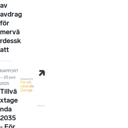
av
avdrag
för
mervä
rdessk
att
RAPPORT
– 25 juni
2025
Tillvä
xtage
nda
2035
- För