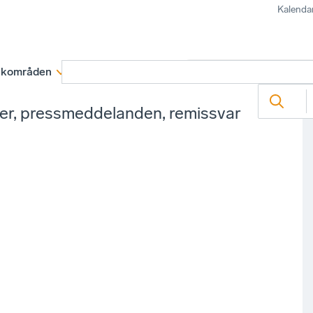
Kalenda
kområden
Medlemskap
Rapporter och remissva
ter, pressmeddelanden, remissvar