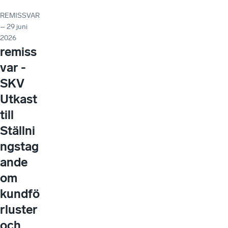
REMISSVAR
– 29 juni
2026
remiss
var -
SKV
Utkast
till
Ställni
ngstag
ande
om
kundfö
rluster
och