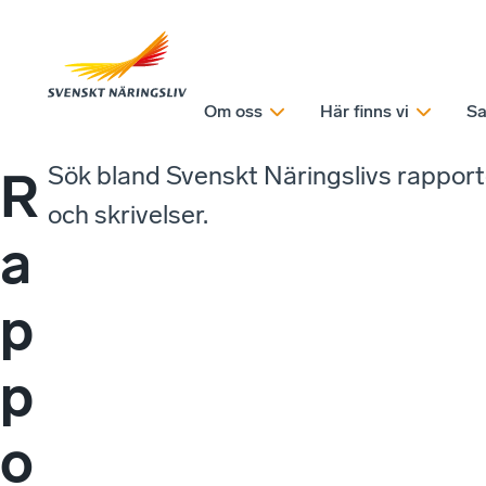
Om oss
Här finns vi
Sa
Sök bland Svenskt Näringslivs rappor
R
och skrivelser.
a
p
p
o