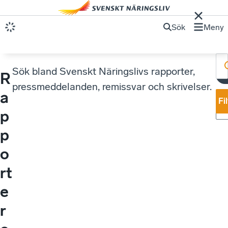
Sök
Meny
Sök bland Svenskt Näringslivs rapporter,
R
pressmeddelanden, remissvar och skrivelser.
a
Fi
p
p
o
rt
e
r